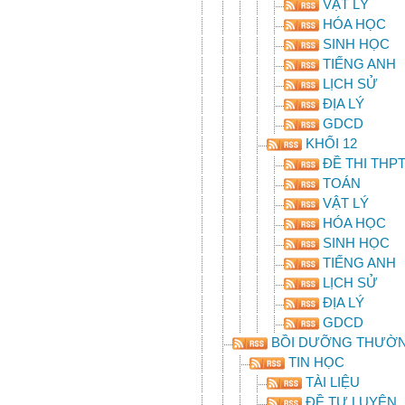
VẬT LÝ
HÓA HỌC
SINH HỌC
TIẾNG ANH
LỊCH SỬ
ĐỊA LÝ
GDCD
KHỐI 12
ĐỀ THI THPT
TOÁN
VẬT LÝ
HÓA HỌC
SINH HỌC
TIẾNG ANH
LỊCH SỬ
ĐỊA LÝ
GDCD
BỒI DƯỠNG THƯỜ
TIN HỌC
TÀI LIỆU
ĐỀ TỰ LUYỆN