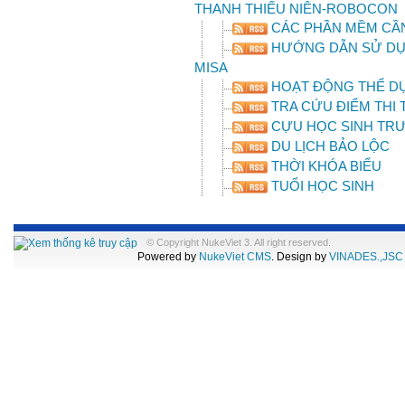
THANH THIẾU NIÊN-ROBOCON
CÁC PHẦN MỀM CẦN
HƯỚNG DẪN SỬ DỤN
MISA
HOẠT ĐỘNG THỂ DỤ
TRA CỨU ĐIỂM THI 
CỰU HỌC SINH TR
DU LỊCH BẢO LỘC
THỜI KHÓA BIỂU
TUỔI HỌC SINH
© Copyright NukeViet 3. All right reserved.
Powered by
NukeViet CMS
. Design by
VINADES.,JSC