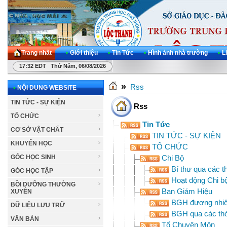
Trang nhất
•
Giới thiệu
•
Tin Tức
•
Hình ảnh nhà trường
•
L
17:32 EDT Thứ Năm, 06/08/2026
»
Rss
•
NỘI DUNG WEBSITE
TIN TỨC - SỰ KIỆN
Rss
TỔ CHỨC
Tin Tức
CƠ SỞ VẬT CHẤT
TIN TỨC - SỰ KIỆN
KHUYẾN HỌC
TỔ CHỨC
Chi Bộ
GÓC HỌC SINH
Bí thư qua các t
GÓC HỌC TẬP
Hoạt động Chi b
BỒI DƯỠNG THƯỜNG
Ban Giám Hiệu
XUYÊN
BGH đương nhi
DỮ LIỆU LƯU TRỮ
BGH qua các thờ
VĂN BẢN
Tổ Chuyên Môn