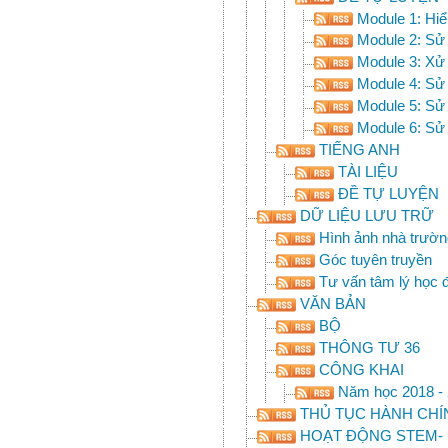
Module 1: Hiể
Module 2: Sử 
Module 3: Xử 
Module 4: Sử 
Module 5: Sử 
Module 6: Sử 
TIẾNG ANH
TÀI LIỆU
ĐỀ TỰ LUYỆN
DỮ LIỆU LƯU TRỮ
Hình ảnh nhà trườn
Góc tuyên truyền
Tư vấn tâm lý học
VĂN BẢN
BỘ
THÔNG TƯ 36
CÔNG KHAI
Năm học 2018 -
THỦ TỤC HÀNH CHÍ
HOẠT ĐỘNG STEM- 