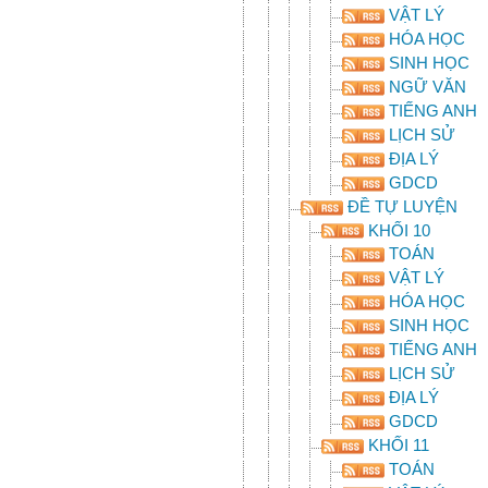
VẬT LÝ
HÓA HỌC
SINH HỌC
NGỮ VĂN
TIẾNG ANH
LỊCH SỬ
ĐỊA LÝ
GDCD
ĐỀ TỰ LUYỆN
KHỐI 10
TOÁN
VẬT LÝ
HÓA HỌC
SINH HỌC
TIẾNG ANH
LỊCH SỬ
ĐỊA LÝ
GDCD
KHỐI 11
TOÁN