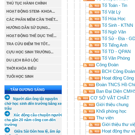
THỦ TỤC HÀNH CHÍNH
Tổ Toán - Tin
Tổ Vật Lý
HOẠT ĐỘNG STEM- KHOA...
Tổ Hóa Học
CÁC PHẦN MỀM CẦN THIẾT...
Tổ Sinh - KTNN
HƯỚNG DẪN SỬ DỤNG...
Tổ Ngữ Văn
HOẠT ĐỘNG THỂ DỤC THỂ...
Tổ Sử - Địa - 
TRA CỨU ĐIỂM THI TỐT...
Tổ Tiếng Anh
Tổ TD - QPAN
CỰU HỌC SINH TRƯỜNG...
Tổ Văn Phòng
DU LỊCH BẢO LỘC
Công Đoàn
THỜI KHÓA BIỂU
BCH Công Đoàn
TUỔI HỌC SINH
Hoạt động Công
Đoàn TNCS Hồ Chí
•
TẤM GƯƠNG SÁNG
Ban Đại Diện CMH
CƠ SỞ VẬT CHẤT
Người đàn ông tật nguyền
chở học sinh đến trường bằng xe
Giới thiệu chung
trâu
Khối phòng học
Xúc
động câu chuyện người
Thư viện
cha gần 20 năm cõng con đến
Giới thiệu thư vi
trường
Hoạt động thư vi
Giữa Sài Gòn hoa lệ, ấm áp