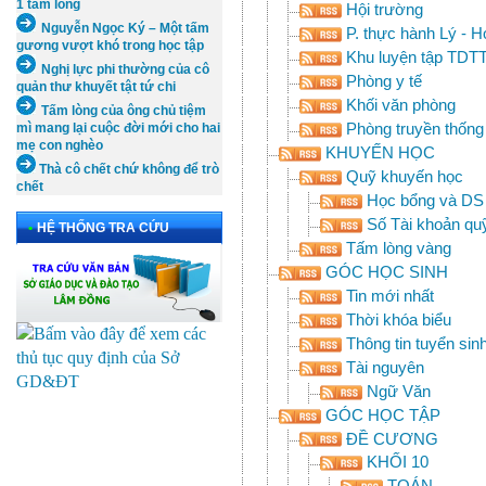
1 tấm lòng
Hội trường
Nguyễn Ngọc Ký – Một tấm
P. thực hành Lý - Ho
gương vượt khó trong học tập
Khu luyện tập TDT
Nghị lực phi thường của cô
Phòng y tế
quản thư khuyết tật tứ chi
Khối văn phòng
Tấm lòng của ông chủ tiệm
Phòng truyền thống
mì mang lại cuộc đời mới cho hai
mẹ con nghèo
KHUYẾN HỌC
Thà cô chết chứ không để trò
Quỹ khuyến học
chết
Học bổng và DS 
Số Tài khoản qu
•
HỆ THỐNG TRA CỨU
Tấm lòng vàng
GÓC HỌC SINH
Tin mới nhất
Thời khóa biểu
Thông tin tuyển sin
Tài nguyên
Ngữ Văn
GÓC HỌC TẬP
ĐỀ CƯƠNG
KHỐI 10
TOÁN