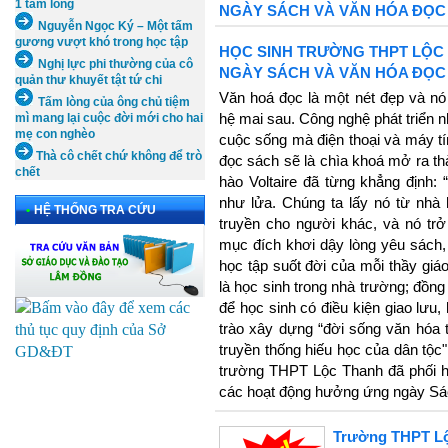
1 tấm lòng
NGÀY SÁCH VÀ VĂN HÓA ĐỌC 
Nguyễn Ngọc Ký – Một tấm
gương vượt khó trong học tập
HỌC SINH TRƯỜNG THPT LỘ
Nghị lực phi thường của cô
NGÀY SÁCH VÀ VĂN HÓA ĐỌC 
quản thư khuyết tật tứ chi
Văn hoá đọc là một nét đẹp và nó
Tấm lòng của ông chủ tiệm
hệ mai sau. Công nghệ phát triển n
mì mang lại cuộc đời mới cho hai
mẹ con nghèo
cuộc sống mà điện thoại và máy t
Thà cô chết chứ không để trò
đọc sách sẽ là chìa khoá mở ra th
chết
hào Voltaire đã từng khẳng định:
như lửa. Chúng ta lấy nó từ nhà
•
HỆ THỐNG TRA CỨU
truyền cho người khác, và nó trở
mục đích khơi dậy lòng yêu sách, 
học tập suốt đời của mỗi thầy giáo
là học sinh trong nhà trường; đồng
để học sinh có điều kiện giao lưu
trào xây dựng “đời sống văn hóa t
truyền thống hiếu học của dân tộc"
trường THPT Lộc Thanh đã phối h
các hoạt động hưởng ứng ngày Sá
Trường THPT Lộ