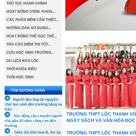
THỦ TỤC HÀNH CHÍNH
HOẠT ĐỘNG STEM- KHOA...
CÁC PHẦN MỀM CẦN THIẾT...
HƯỚNG DẪN SỬ DỤNG...
HOẠT ĐỘNG THỂ DỤC THỂ...
TRA CỨU ĐIỂM THI TỐT...
CỰU HỌC SINH TRƯỜNG...
DU LỊCH BẢO LỘC
THỜI KHÓA BIỂU
TUỔI HỌC SINH
•
TẤM GƯƠNG SÁNG
Người đàn ông tật nguyền
chở học sinh đến trường bằng xe
trâu
TRƯỜNG THPT LỘC THANH V
Xúc
động câu chuyện người
NGÀY SÁCH VÀ VĂN HÓA ĐỌC 
cha gần 20 năm cõng con đến
trường
Giữa Sài Gòn hoa lệ, ấm áp
TRƯỜNG THPT LỘC THANH V