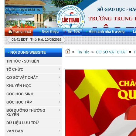
Trang nhất
•
Giới thiệu
•
Tin Tức
•
Hình ảnh nhà trường
•
L
08:41 EDT Thứ Hai, 10/08/2026
»
»
»
Tin Tức
CƠ SỞ VẬT CHẤT
T
•
NỘI DUNG WEBSITE
TIN TỨC - SỰ KIỆN
TỔ CHỨC
CƠ SỞ VẬT CHẤT
KHUYẾN HỌC
GÓC HỌC SINH
GÓC HỌC TẬP
BỒI DƯỠNG THƯỜNG
XUYÊN
DỮ LIỆU LƯU TRỮ
VĂN BẢN