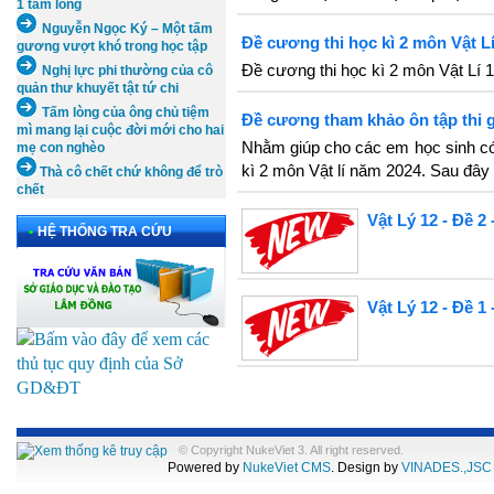
1 tấm lòng
Nguyễn Ngọc Ký – Một tấm
Đề cương thi học kì 2 môn Vật 
gương vượt khó trong học tập
Đề cương thi học kì 2 môn Vật Lí
Nghị lực phi thường của cô
quản thư khuyết tật tứ chi
Tấm lòng của ông chủ tiệm
Đề cương tham khảo ôn tập thi gi
mì mang lại cuộc đời mới cho hai
Nhằm giúp cho các em học sinh có 
mẹ con nghèo
kì 2 môn Vật lí năm 2024. Sau đây
Thà cô chết chứ không để trò
chết
Vật Lý 12 - Đề 2
•
HỆ THỐNG TRA CỨU
Vật Lý 12 - Đề 1
© Copyright NukeViet 3. All right reserved.
Powered by
NukeViet CMS
. Design by
VINADES.,JSC