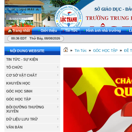
Trang nhất
•
Giới thiệu
•
Tin Tức
•
Hình ảnh nhà trường
•
L
00:36 EDT Thứ Bảy, 08/08/2026
»
»
»
Tin Tức
GÓC HỌC TẬP
ĐỀ 
•
NỘI DUNG WEBSITE
TIN TỨC - SỰ KIỆN
TỔ CHỨC
CƠ SỞ VẬT CHẤT
KHUYẾN HỌC
GÓC HỌC SINH
GÓC HỌC TẬP
BỒI DƯỠNG THƯỜNG
XUYÊN
DỮ LIỆU LƯU TRỮ
VĂN BẢN