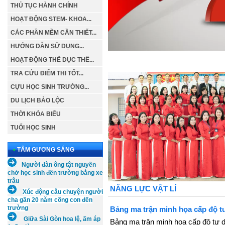
THỦ TỤC HÀNH CHÍNH
HOẠT ĐỘNG STEM- KHOA...
CÁC PHẦN MỀM CẦN THIẾT...
HƯỚNG DẪN SỬ DỤNG...
HOẠT ĐỘNG THỂ DỤC THỂ...
TRA CỨU ĐIỂM THI TỐT...
CỰU HỌC SINH TRƯỜNG...
DU LỊCH BẢO LỘC
THỜI KHÓA BIỂU
TUỔI HỌC SINH
•
TẤM GƯƠNG SÁNG
Người đàn ông tật nguyền
chở học sinh đến trường bằng xe
trâu
NĂNG LỰC VẬT LÍ
Xúc
động câu chuyện người
cha gần 20 năm cõng con đến
trường
Bảng ma trận minh họa cấp độ t
Giữa Sài Gòn hoa lệ, ấm áp
Bảng ma trận minh họa cấp độ tư 