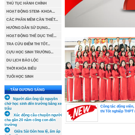
THỦ TỤC HÀNH CHÍNH
HOẠT ĐỘNG STEM- KHOA...
CÁC PHẦN MỀM CẦN THIẾT...
HƯỚNG DẪN SỬ DỤNG...
HOẠT ĐỘNG THỂ DỤC THỂ...
TRA CỨU ĐIỂM THI TỐT...
CỰU HỌC SINH TRƯỜNG...
DU LỊCH BẢO LỘC
THỜI KHÓA BIỂU
TUỔI HỌC SINH
•
TẤM GƯƠNG SÁNG
Người đàn ông tật nguyền
chở học sinh đến trường bằng xe
Công tác động viện, 
trâu
thi Tốt nghiệp THPT
Xúc
động câu chuyện người
cha gần 20 năm cõng con đến
trường
Giữa Sài Gòn hoa lệ, ấm áp