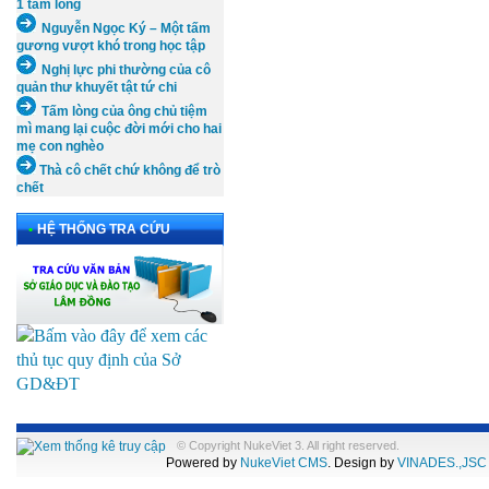
1 tấm lòng
Nguyễn Ngọc Ký – Một tấm
gương vượt khó trong học tập
Nghị lực phi thường của cô
quản thư khuyết tật tứ chi
Tấm lòng của ông chủ tiệm
mì mang lại cuộc đời mới cho hai
mẹ con nghèo
Thà cô chết chứ không để trò
chết
•
HỆ THỐNG TRA CỨU
© Copyright NukeViet 3. All right reserved.
Powered by
NukeViet CMS
. Design by
VINADES.,JSC