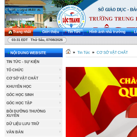
Trang nhất
•
Giới thiệu
•
Tin Tức
•
Hình ảnh nhà trường
•
L
03:31 EDT Thứ Sáu, 07/08/2026
»
»
Tin Tức
CƠ SỞ VẬT CHẤT
•
NỘI DUNG WEBSITE
TIN TỨC - SỰ KIỆN
TỔ CHỨC
CƠ SỞ VẬT CHẤT
KHUYẾN HỌC
GÓC HỌC SINH
GÓC HỌC TẬP
BỒI DƯỠNG THƯỜNG
XUYÊN
DỮ LIỆU LƯU TRỮ
VĂN BẢN