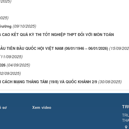
/2025)
2025)
(09/10/2025)
Trường
 CAO KẾT QUẢ KỲ THI TỐT NGHIỆP THPT ĐỐI VỚI MÔN TOÁN
(15/09/202
 TIÊN BẦU QUỐC HỘI VIỆT NAM (06/01/1946 – 06/01/2026)
(11/09/2025)
(04/09/2025)
026
02/09/2025)
(30/08/2025)
M CÁCH MẠNG THÁNG TÁM (19/8) VÀ QUỐC KHÁNH 2/9
TR
ồ sơ
Xem video
TRƯ
TH