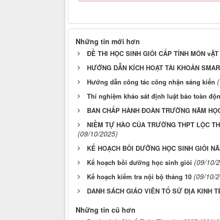
Những tin mới hơn
ĐỀ THI HỌC SINH GIỎI CẤP TỈNH MÔN vẬT 
HƯỚNG DẪN KÍCH HOẠT TÀI KHOẢN SMA
Hướng dẫn công tác công nhận sáng kiến
Thí nghiệm khảo sát định luật bảo toàn độ
BAN CHẤP HÀNH ĐOÀN TRƯỜNG NĂM HỌC 
NIỀM TỰ HÀO CỦA TRƯỜNG THPT LỘC THA
(09/10/2025)
KẾ HOẠCH BỒI DƯỠNG HỌC SINH GIỎI NĂM
(09/10/
Kế hoạch bồi dưỡng học sinh giỏi
(09/10/
Kế hoạch kiểm tra nội bộ tháng 10
DANH SÁCH GIÁO VIÊN TỔ SỬ ĐỊA KINH 
Những tin cũ hơn