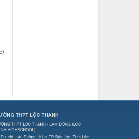
5)
ƯỜNG THPT LỘC THANH
ỜNG THPT LỘC THANH - LÂM ĐỒNG
(
LOC
ANH HIGHSCHOOL
)
Địa chỉ:
149 Đường Lê Lợi,TP Bảo Lộc, Tỉnh Lâm