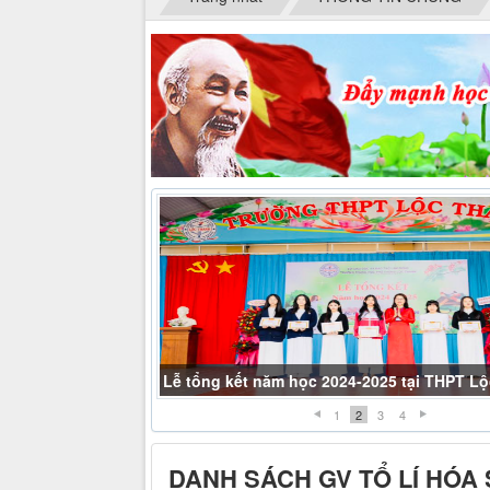
Lễ tổng kết năm học 2024-2025 tại THPT L
1
2
3
4
DANH SÁCH GV TỔ LÍ HÓA