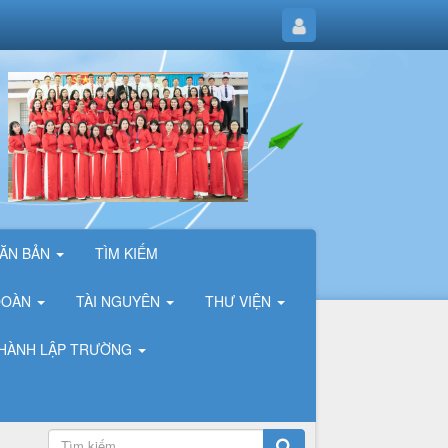
ĂN BẢN
TÌM KIẾM
ĐOÀN
TÀI NGUYÊN
THƯ VIỆN
 THÀNH LẬP TRƯỜNG