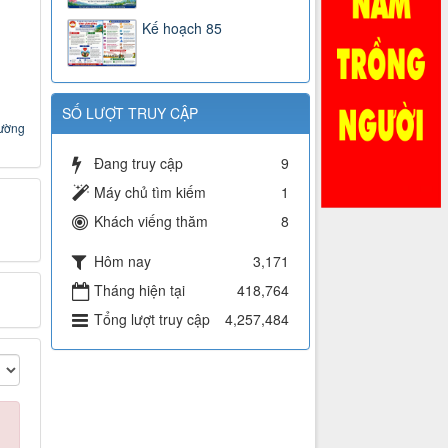
Kế hoạch 85
SỐ LƯỢT TRUY CẬP
rường
Đang truy cập
9
Máy chủ tìm kiếm
1
Khách viếng thăm
8
Hôm nay
3,171
Tháng hiện tại
418,764
Tổng lượt truy cập
4,257,484