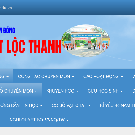
edu.vn
.
UNG
CÔNG TÁC CHUYÊN MÔN
CÁC HOẠT ĐỘNG
V
TỔ CHUYÊN MÔN
KHUYẾN HỌC
CỰU HỌC SINH
ỚNG DẪN TIN HỌC
CƠ SỞ VẬT CHẤT
KỈ YẾU 40 NĂM
NGHỊ QUYẾT SỐ 57-NQ/TW