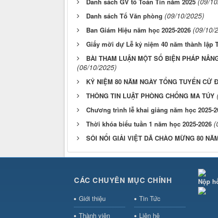
(09/10
Danh sách GV tổ Toán Tin năm 2025
(09/10/2025)
Danh sách Tổ Văn phòng
(09/10/
Ban Giám Hiệu năm học 2025-2026
Giấy mời dự Lễ kỷ niệm 40 năm thành lập 
BÀI THAM LUẬN MỘT SỐ BIỆN PHÁP NÂNG
(06/10/2025)
KỶ NIỆM 80 NĂM NGÀY TỔNG TUYỂN CỬ ĐẦU
THÔNG TIN LUẬT PHÒNG CHỐNG MA TÚY
Chương trình lễ khai giảng năm học 2025-2
(
Thời khóa biểu tuần 1 năm học 2025-2026
SÔI NỔI GIẢI VIỆT DÃ CHÀO MỪNG 80 NĂ
CÁC CHUYÊN MỤC CHÍNH
Nộp h
Giới thiệu
Tin Tức
Thành viên
Liên hệ