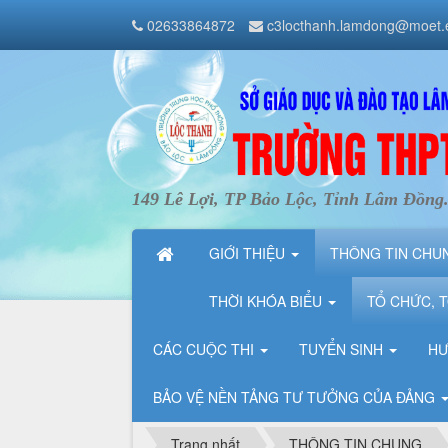
02633864872
c3locthanh.lamdong@moet.
149 Lê Lợi, TP Bảo Lộc, Tỉnh Lâm Đồng
GIỚI THIỆU
THÔNG TIN CH
THỜI KHÓA BIỂU
TỔ CHỨC, 
CÁC CUỘC THI
TUYỂN SINH
HƯ
BẢO VỆ NỀN TẢNG TƯ TƯỞNG CỦA ĐẢNG
Trang nhất
THÔNG TIN CHUNG